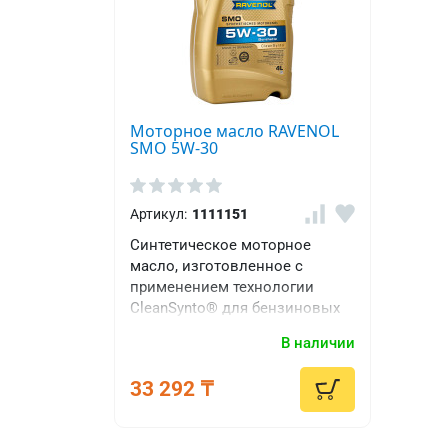
Моторное масло RAVENOL
SMO 5W-30
Артикул:
1111151
Синтетическое моторное
масло, изготовленное с
применением технологии
CleanSynto® для бензиновых
двигателей с и без
В наличии
турбонаддува и с
непосредственным впрыском
33 292 ₸
топлива.