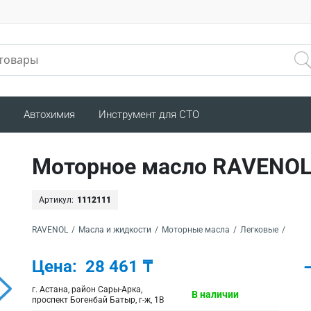
Автохимия
Инструмент для СТО
Моторное масло RAVENOL
Артикул:
1112111
RAVENOL
/
Масла и жидкости
/
Моторные масла
/
Легковые
/
Цена:
28 461 ₸
г. Астана, район Сары-Арка,
В наличии
проспект Богенбай Батыр, г-ж, 1В