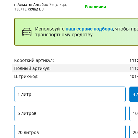
г. Алматы, Алгабас, 7-я улица,
В наличии
130/13, склад Б3
Используйте
наш сервис подбора
, чтобы пр
транспортному средству.
Короткий артикул:
111
Полный артикул:
111
Штрих-код:
401
1 литр
4 
5 литров
10
20 литров
20