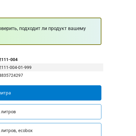
оверить, подходит ли продукт вашему
2111-004
2111-004-01-999
4835724297
литра
 литров
 литров, ecobox