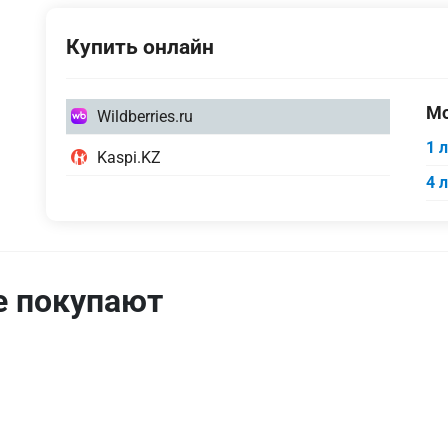
Купить онлайн
1
Мо
Wildberries.ru
литр
1 
1
Kaspi.KZ
4
литр
4 
литра
4
литра
5
е покупают
литров