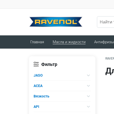
Главная
Масла и жидкости
Антифризы
RAVE
Фильтр
Дл
JASO
ACEA
Вязкость
API