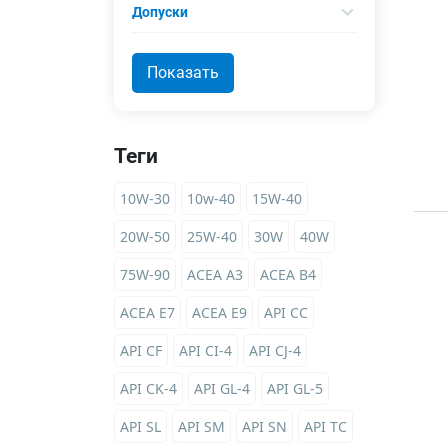
Допуски
Теги
10W-30
10w-40
15W-40
20W-50
25W-40
30W
40W
75W-90
ACEA A3
ACEA B4
ACEA E7
ACEA E9
API CC
API CF
API CI-4
API CJ-4
API CK-4
API GL-4
API GL-5
API SL
API SM
API SN
API TC