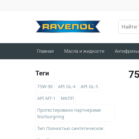
Главная
Масла и жидкости
Антифризы
7
Теги
75W-90
API GL-4
API GL-5
API MT-1
МКПП
Протестировано партнерами
Nürburgring
Тип Полностью синтетическое