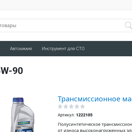
Автохимия
Инструмент для СТО
5W-90
Трансмиссионное ма
Артикул:
1222105
Полусинтетическое трансмиссио
от износа высоконагруженных эл