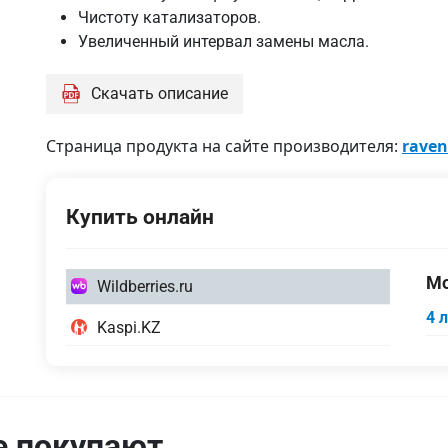
Чистоту катализаторов.
Увеличенный интервал замены масла.
Скачать описание
Страница продукта на сайте производителя:
raven
Купить онлайн
4
Мо
Wildberries.ru
литра
4 
1
Kaspi.KZ
литр
5
литров
е покупают