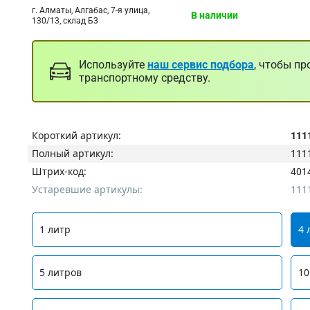
г. Алматы, Алгабас, 7-я улица,
В наличии
130/13, склад Б3
Используйте
наш сервис подбора
, чтобы пр
транспортному средству.
Короткий артикул:
111
Полный артикул:
111
Штрих-код:
401
Устаревшие артикулы:
111
1 литр
4 
5 литров
10