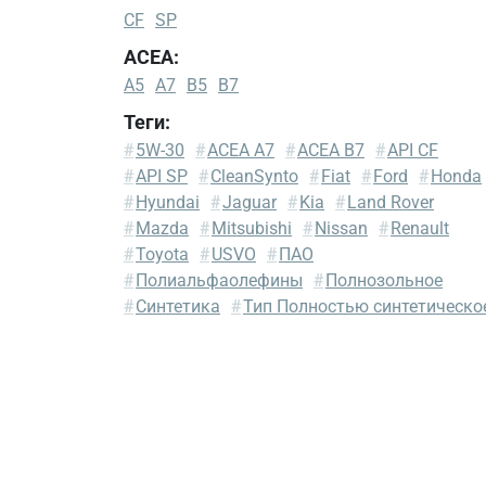
CF
SP
ACEA:
A5
A7
B5
B7
Теги:
Fiat
#
5W-30
#
ACEA A7
#
ACEA B7
#
API CF
9.55535-
#
API SP
#
CleanSynto
#
Fiat
#
Ford
#
Honda
G1
#
Hyundai
#
Jaguar
#
Kia
#
Land Rover
Ford
#
Mazda
#
Mitsubishi
#
Nissan
#
Renault
WSS-
#
Toyota
#
USVO
#
ПАО
M2C
#
Полиальфаолефины
#
Полнозольное
913-
#
Синтетика
#
Тип Полностью синтетическо
A
Ford
WSS-
M2C
913-
B