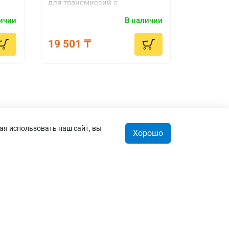
для трансмиссий с
а
самоблокирующимися
ичии
В наличии
дифференциалами "Limited
Slip"
19 501 ₸
ая использовать наш сайт, вы
Хорошо
орзина
0