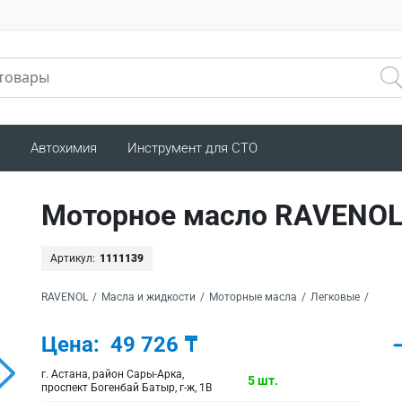
Автохимия
Инструмент для СТО
Моторное масло RAVENOL
Артикул:
1111139
RAVENOL
/
Масла и жидкости
/
Моторные масла
/
Легковые
/
Цена:
49 726 ₸
г. Астана, район Сары-Арка,
5 шт.
проспект Богенбай Батыр, г-ж, 1В