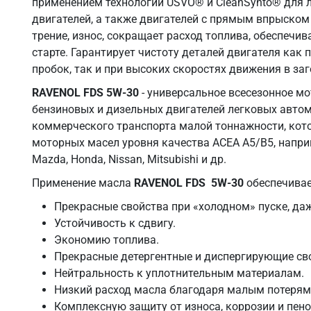
применением технологий USVO® и CleanSynto® для 
двигателей, а также двигателей с прямым впрыско
трение, износ, сокращает расход топлива, обеспечи
старте. Гарантирует чистоту деталей двигателя как 
пробок, так и при высоких скоростях движения в за
RAVENOL FDS 5W-30
- универсальное всесезонное м
бензиновых и дизельных двигателей легковых автом
коммерческого транспорта малой тоннажности, кот
моторных масел уровня качества ACEA A5/B5, например,
Mazda, Honda, Nissan, Mitsubishi и др.
Применение масла
RAVENOL FDS 5W-30
обеспечивае
Прекрасные свойства при «холодном» пуске, даж
Устойчивость к сдвигу.
Экономию топлива.
Прекрасные детергентные и диспергирующие св
Нейтральность к уплотнительным материалам.
Низкий расход масла благодаря малым потерям 
Комплексную защиту от износа, коррозии и пен