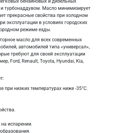
легковых бензиновых и дизельных
м и турбонаддувом. Масло минимизирует
вает прекрасные свойства при холодном
при эксплуатации в условиях городских
городном режиме езды.
оторное масло для всех современных
обилей, автомобилей типа «универсал»,
орые требуют для своей эксплуатации
 Ford, Renault, Toyota, Hyundai, Kia,
т:
е при низких температурах ниже -35°C.
ойства.
на испарении.
ообразования.