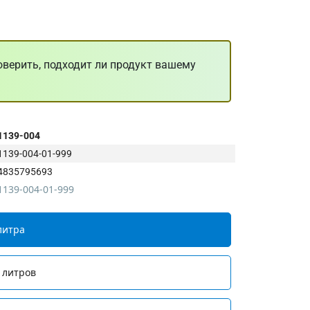
оверить, подходит ли продукт вашему
1139-004
1139-004-01-999
4835795693
1139-004-01-999
литра
 литров