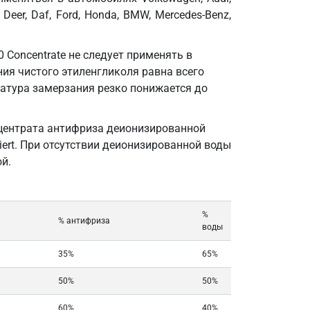
n Deer, Daf, Ford, Honda, BMW, Mercedes-Benz,
 Concentrate не следует применять в
ия чистого этиленгликоля равна всего
ратура замерзания резко понижается до
нцентрата антифриза деионизированной
isiert. При отсутствии деионизированной воды
й.
%
% антифриза
воды
35%
65%
50%
50%
60%
40%