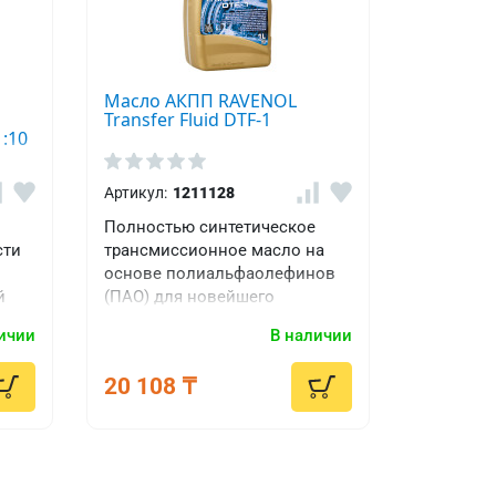
Масло АКПП RAVENOL
Transfer Fluid DTF-1
:10
Артикул:
1211128
Полностью синтетическое
сти
трансмиссионное масло на
основе полиальфаолефинов
й
(ПАО) для новейшего
поколения электронных
ичии
В наличии
раздаточных коробок со
специальным пакетом
20 108 ₸
присадок. Является аналогом
оригинальных жидкостей для
BMW xDrive, Nissan Patrol,
Porsche Cayenne, Audi Q7, VW
Touareg/Amarok, Land Rover.