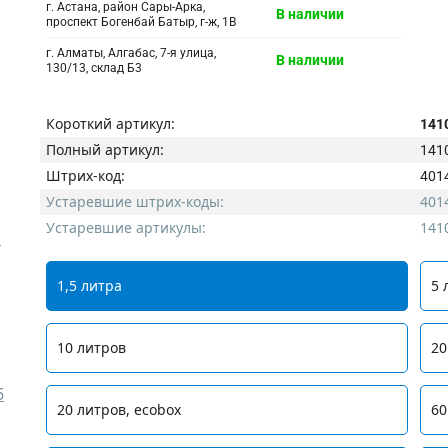
г. Астана, район Сары-Арка,
В наличии
проспект Богенбай Батыр, г-ж, 1В
г. Алматы, Алгабас, 7-я улица,
В наличии
130/13, склад Б3
Короткий артикул:
141
Полный артикул:
141
Штрих-код:
401
Устаревшие штрих-коды:
401
Устаревшие артикулы:
141
M
1,5 литра
5 
10 литров
20
5
20 литров, ecobox
60