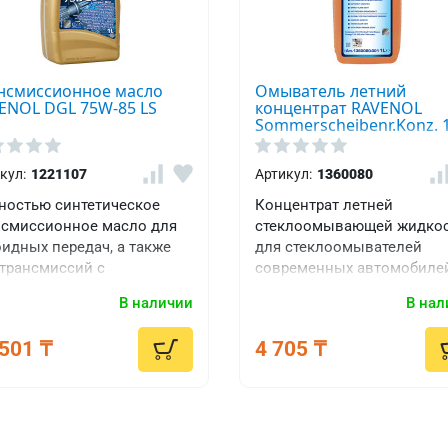
нсмиссионное масло
Омыватель летний
ENOL DGL 75W-85 LS
концентрат RAVENOL
Sommerscheibenr.Konz. 1
кул:
1221107
Артикул:
1360080
ностью синтетическое
Концентрат летней
нсмиссионное масло для
стеклоомывающей жидко
идных передач, а также
для стеклоомывателей
 трансмиссий с
современных автомобиле
облокирующимися
всех марок. Безопасен, не
В наличии
В нал
ференциалами "Limited
оставляет разводов.
501 ₸
4 705 ₸