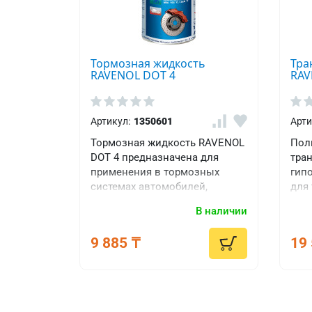
Тормозная жидкость
Тра
RAVENOL DOT 4
RAV
Артикул:
1350601
Арти
Тормозная жидкость RAVENOL
Пол
DOT 4 предназначена для
тра
применения в тормозных
гипо
системах автомобилей,
для
требующих уровня качества
сам
В наличии
FMVSS.
диф
Slip"
9 885 ₸
19 