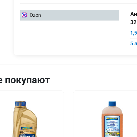
1,5
Ан
Ozon
литра
32
5
1,
литров
5 
е покупают