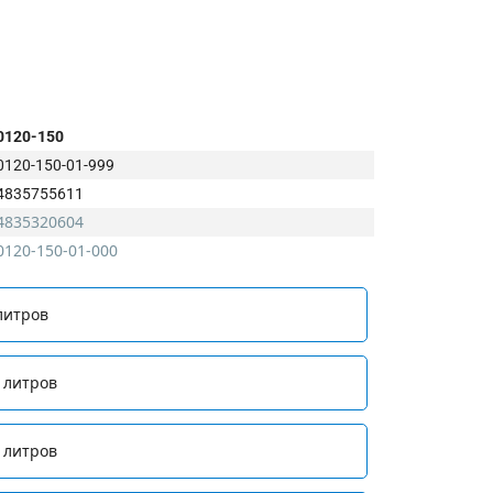
0120-150
0120-150-01-999
4835755611
4835320604
0120-150-01-000
литров
 литров
 литров