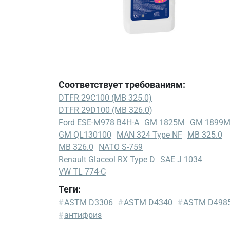
Соответствует требованиям:
DTFR 29C100 (MB 325.0)
DTFR 29D100 (MB 326.0)
Ford ESE-M978 B4H-A
GM 1825M
GM 1899
GM QL130100
MAN 324 Type NF
MB 325.0
MB 326.0
NATO S-759
Renault Glaceol RX Type D
SAE J 1034
VW TL 774-C
Теги:
DTFR
#
ASTM D3306
#
ASTM D4340
#
ASTM D498
29C100
#
антифриз
(MB