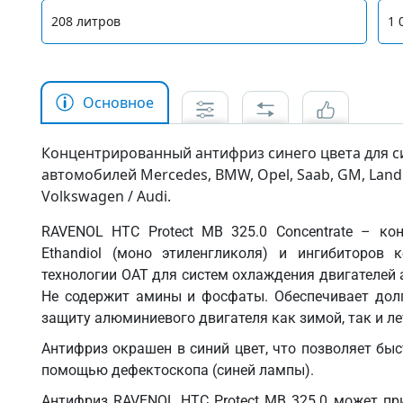
208 литров
1 
Основное
Концентрированный антифриз синего цвета для с
автомобилей Mercedes, BMW, Opel, Saab, GM, Land Ro
Volkswagen / Audi.
RAVENOL HTC Protect MB 325.0 Concentrate – ко
Ethandiol (моно этиленгликоля) и ингибиторов 
технологии OAT для систем охлаждения двигателей а
Не содержит амины и фосфаты. Обеспечивает дол
защиту алюминиевого двигателя как зимой, так и л
Антифриз окрашен в синий цвет, что позволяет бы
помощью дефектоскопа (синей лампы).
Антифриз RAVENOL HTC Protect MB 325.0 может при