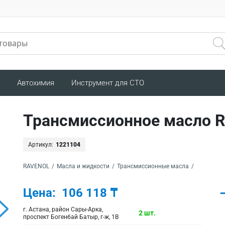
Автохимия
Инструмент для СТО
Трансмиссионное масло 
Артикул:
1221104
RAVENOL
/
Масла и жидкости
/
Трансмиссионные масла
/
Цена:
106 118 ₸
г. Астана, район Сары-Арка,
2 шт.
проспект Богенбай Батыр, г-ж, 1В