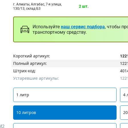
г. Алматы, Алгабас, 7-я улица,
2 шт.
130/13, склад Б3
Используйте
наш сервис подбора
, чтобы пр
транспортному средству.
Короткий артикул:
122
Полный артикул:
122
Штрих-код:
401
Устаревшие артикулы:
122
1 литр
4 
10 литров
20
M2