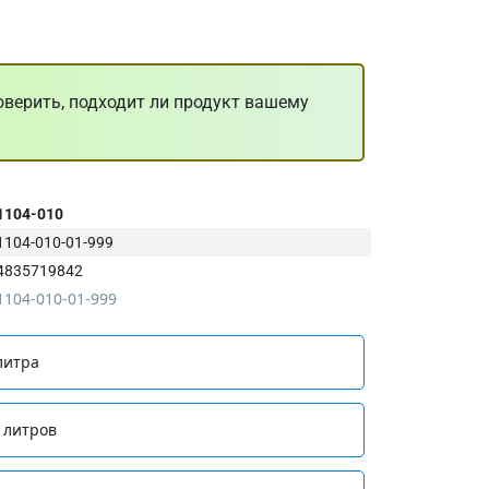
оверить, подходит ли продукт вашему
1104-010
1104-010-01-999
4835719842
1104-010-01-999
литра
 литров