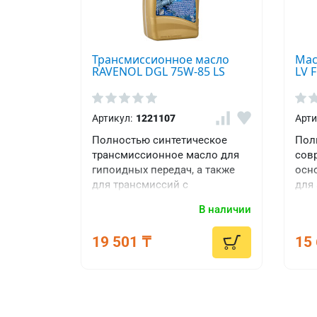
VW
G
052
Трансмиссионное масло
Мас
171
RAVENOL DGL 75W-85 LS
LV F
VW
G
052
Артикул:
1221107
Арти
512
Полностью синтетическое
Пол
VW
трансмиссионное масло для
сов
G
гипоидных передач, а также
осн
052
для трансмиссий с
для
527
самоблокирующимися
коро
В наличии
дифференциалами "Limited
пер
VW
Slip"
сце
G
19 501 ₸
15 
спе
055
инг
512
обе
VW
рабо
G
дво