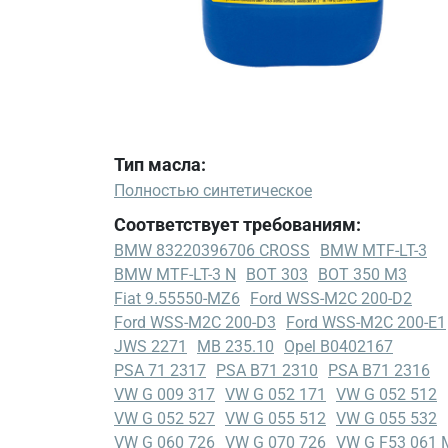
Тип масла:
Полностью синтетическое
Соответствует требованиям:
BMW 83220396706 CROSS
BMW MTF-LT-3
BMW MTF-LT-3 N
BOT 303
BOT 350 M3
Fiat 9.55550-MZ6
Ford WSS-M2C 200-D2
Ford WSS-M2C 200-D3
Ford WSS-M2C 200-E1
JWS 2271
MB 235.10
Opel B0402167
PSA 71 2317
PSA B71 2310
PSA B71 2316
VW G 009 317
VW G 052 171
VW G 052 512
VW G 052 527
VW G 055 512
VW G 055 532
VW G 060 726
VW G 070 726
VW G F53 061 