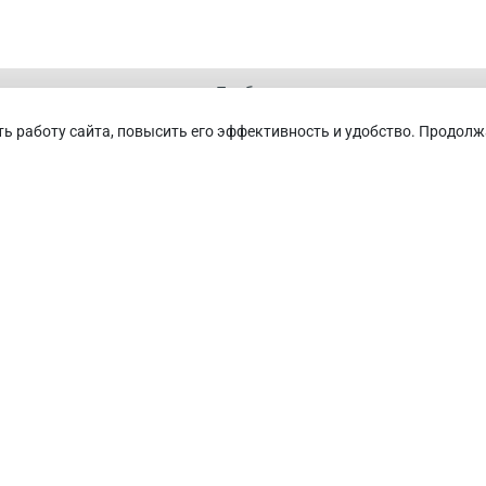
Подбор
Оплата
ть работу сайта, повысить его эффективность и удобство. Продолж
Доставка
О нас
анные
0
Сравнение
0
Просмотренные
0
К
Оферта
ственностью «Плаза
 г. Астана, р-н Байконыр, ул.