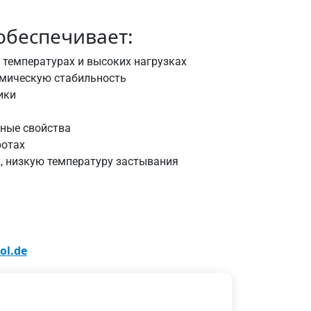
обеспечивает:
температурах и высоких нагрузках
рмическую стабильность
ики
рные свойства
ротах
, низкую температуру застывания
ol.de