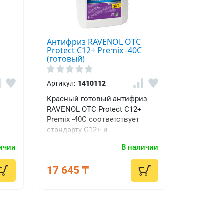
о
Антифриз RAVENOL OTC
Protect C12+ Premix -40C
(готовый)
Артикул:
1410112
Красный готовый антифриз
RAVENOL OTC Protect C12+
Premix -40C соответствует
стандарту G12+ и
ивает
обеспечивает
ичии
В наличии
ря
долговременную защиту
ти.
алюминиевого двигателя как
17 645 ₸
зимой, так и летом.