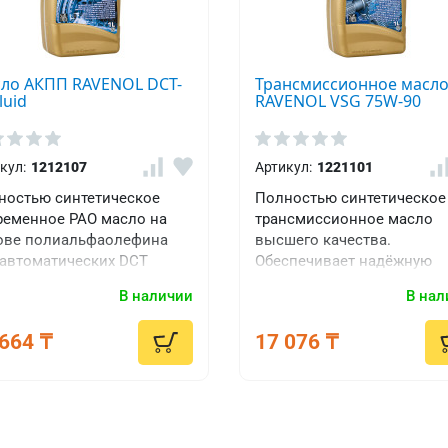
ло АКПП RAVENOL DCT-
Трансмиссионное масл
luid
RAVENOL VSG 75W-90
кул:
1212107
Артикул:
1221101
ностью синтетическое
Полностью синтетическое
ременное PAO масло на
трансмиссионное масло
ове полиальфаолефина
высшего качества.
 автоматических DCT
Обеспечивает надёжную
бок передач (коробка
защиту от износа, увелич
В наличии
В нал
едач с двойным
интервал замены, благода
плением) со
высокой термостабильнос
664 ₸
17 076 ₸
циальными присадками и
ибиторами, которые
спечивают правильную
ту трансмиссии с
йным сцеплением.