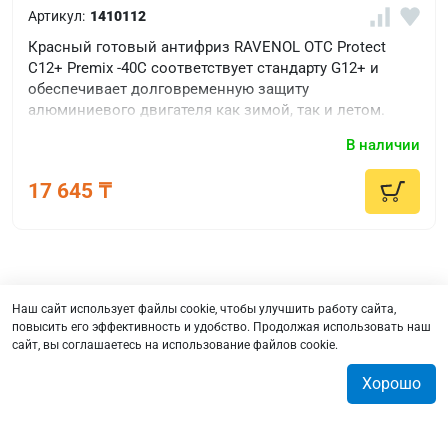
Артикул:
1410112
Красный готовый антифриз RAVENOL OTC Protect
C12+ Premix -40C соответствует стандарту G12+ и
обеспечивает долговременную защиту
алюминиевого двигателя как зимой, так и летом.
В наличии
17 645 ₸
Наш сайт использует файлы cookie, чтобы улучшить работу сайта,
повысить его эффективность и удобство. Продолжая использовать наш
сайт, вы соглашаетесь на использование файлов cookie.
Подбор
Хорошо
Оплата
0
0
0
0
Доставка
О нас