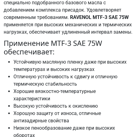
специально подобранного базового масла с
303
добавлением комплекса присадок. Удовлетворяет
BOT
современным требованиям.
RAVENOL MTF-3 SAE 75W
350
применяется при высоких механических и термических
M3
нагрузках, обеспечивает удлиненный интервал замены.
Fiat
9.55550-
Применение MTF-3 SAE 75W
MZ6
обеспечивает:
Ford
WSS-
Устойчивую масляную пленку даже при высоких
M2C
температурах и высоких нагрузках
200-
Отличную устойчивость к сдвигу и отличную
D2
термическую стабильность
Ford
Хорошие вязкостно-температурные
WSS-
характеристики
M2C
Высокую устойчивость к окислению
200-
Хорошую защиту от износа, отличные
D3
антизадирные свойства
Ford
Низкое пенообразование даже при высоких
WSS-
оборотах