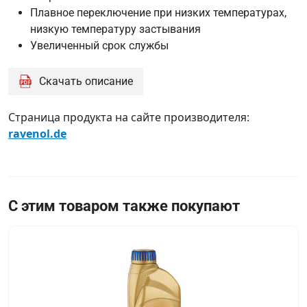
M2C
Плавное переключение при низких температурах,
200-
низкую температуру застывания
E1
Увеличенный срок службы
JWS
2271
Скачать описание
MB
235.10
Страница продукта на сайте производителя:
Opel
ravenol.de
B0402167
PSA
71
2317
С этим товаром также покупают
PSA
B71
2310
PSA
B71
2316