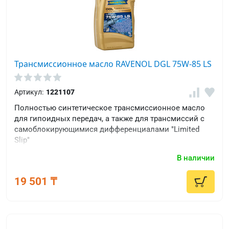
VW
G
009
317
VW
G
Трансмиссионное масло RAVENOL DGL 75W-85 LS
052
171
Артикул:
1221107
VW
Полностью синтетическое трансмиссионное масло
G
для гипоидных передач, а также для трансмиссий с
052
самоблокирующимися дифференциалами "Limited
512
Slip"
VW
В наличии
G
052
19 501 ₸
527
VW
G
055