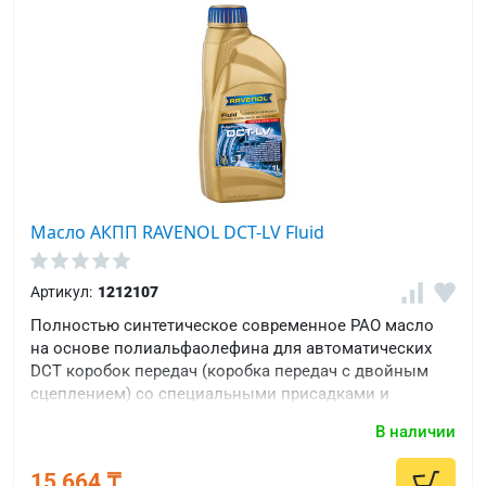
512
VW
G
055
532
VW
G
060
726
Масло АКПП RAVENOL DCT-LV Fluid
VW
G
Артикул:
1212107
070
726
Полностью синтетическое современное PAO масло
на основе полиальфаолефина для автоматических
VW
DCT коробок передач (коробка передач с двойным
G
сцеплением) со специальными присадками и
F53
ингибиторами, которые обеспечивают правильную
061
В наличии
работу трансмиссии с двойным сцеплением.
M2
15 664 ₸