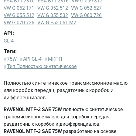
PSA B71 2310
PSA B71 2316
VW G 009 317
VW G 052 171
VW G 052 512
VW G 052 527
VW G 055 512
VW G 055 532
VW G 060 726
VW G 070 726
VW G F53 061 M2
API:
GL-4
Теги:
BMW
#
75W
#
API GL-4
#
МКПП
83220396706
#
Тип Полностью синтетическое
CROSS
BMW
Полностью синтетическое трансмиссионное масло
MTF-
для коробок передач, раздаточных коробок и
LT-3
дифференциалов.
BMW
RAVENOL MTF-3 SAE 75W
полностью синтетическое
MTF-
трансмиссионное масло для коробок передач,
LT-3
раздаточных коробок и дифференциалов.
N
RAVENOL MTF-3 SAE 75W
разработано на основе
BOT