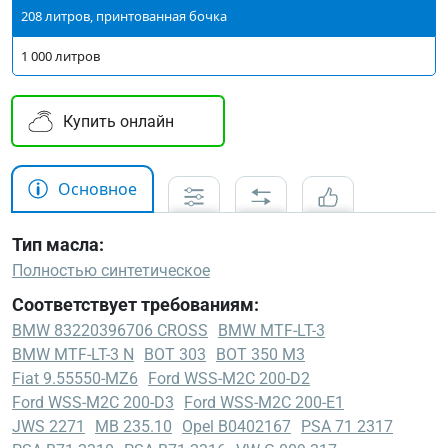
208 литров, принтованная бочка
1 000 литров
Купить онлайн
Основное
Тип масла:
Полностью синтетическое
Соответствует требованиям:
BMW 83220396706 CROSS
BMW MTF-LT-3
BMW MTF-LT-3 N
BOT 303
BOT 350 M3
Fiat 9.55550-MZ6
Ford WSS-M2C 200-D2
Ford WSS-M2C 200-D3
Ford WSS-M2C 200-E1
JWS 2271
MB 235.10
Opel B0402167
PSA 71 2317