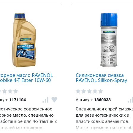
орное масло RAVENOL
Силиконовая смазка
obike 4-T Ester 10W-60
RAVENOL Silikon-Spray
кул:
1171104
Артикул:
1360033
тетическое современное
Специальная спрей-смазк
орное масло, специально
для резинотехнических и
аботанное для 4-х тактных
пластиковых элементов.
гателей мотоциклов.
Может применяться в люб