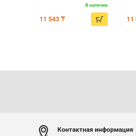
Гарантирует максимум рабочих
Обе
В наличии
характеристик двигателя без
топ
снижения его ресурса.
выс
11 543 ₸
11 
разр
Контактная информация