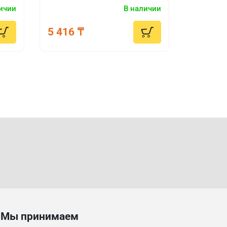
приржавевших и прикипевших
ичии
В наличии
.
узлов.
5 416 ₸
Мы принимаем