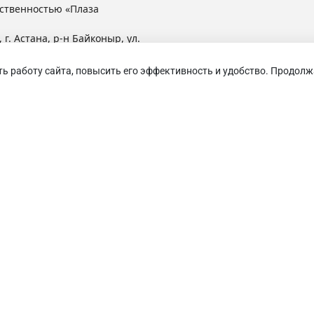
ственностью «Плаза
 г. Астана, р-н Байконыр, ул.
ть работу сайта, повысить его эффективность и удобство. Продолж
анные
0
Сравнение
0
Просмотренные
0
К
Сертификат дистрибьютора RAVENOL
щество с ограниченной ответственностью «Плаза Лубрикантс»