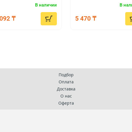
спечивает экономию
области, где необходима
В наличии
В нал
лива. Является новой
смазка резиновых деталей
окотехнологичной
092 ₸
5 470 ₸
аботкой.
Подбор
Оплата
Доставка
О нас
Оферта