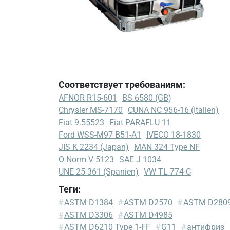
Соответствует требованиям:
AFNOR R15-601
BS 6580 (GB)
Chrysler MS-7170
CUNA NC 956-16 (Italien)
Fiat 9.55523
Fiat PARAFLU 11
Ford WSS-M97 B51-A1
IVECO 18-1830
JIS K 2234 (Japan)
MAN 324 Type NF
O Norm V 5123
SAE J 1034
UNE 25-361 (Spanien)
VW TL 774-C
Теги:
AFNOR
#
ASTM D1384
#
ASTM D2570
#
ASTM D280
R15-
#
ASTM D3306
#
ASTM D4985
601
#
ASTM D6210 Type 1-FF
#
G11
#
антифриз