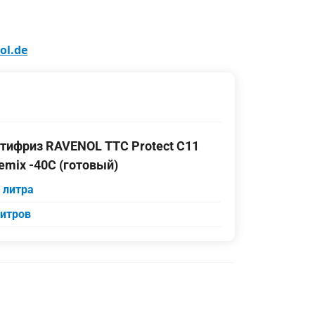
ol.de
тифриз RAVENOL TTC Protect C11
emix -40C (готовый)
5 литра
литров