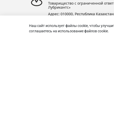
Товарищество с ограниченной ответ
Лубрикантс»
Адрес: 010000, Республика Казахстан,
А. Иманова, здание 19, оф. 47.
БИН: 230240015277
Наш сайт использует файлы cookie, чтобы улучши
Телефон:
+7(7172) 642-385
соглашаетесь на использование файлов cookie.
Избр
Email:
support@ravenol.kz
Мы в социальных сетях
Товари