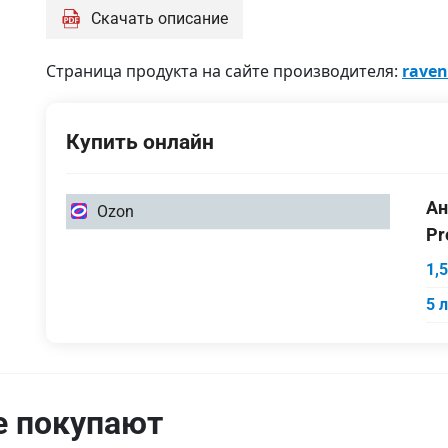
Скачать описание
Страница продукта на сайте производителя:
raven
Купить онлайн
1,5
Ан
Ozon
литра
Pr
5
1,
литров
5 
е покупают