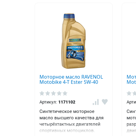
UNE 25-
361
(Spanien)
VW
TL
774-
C
Моторное масло RAVENOL
Мот
Motobike 4-T Ester 5W-40
Mot
Артикул:
1171102
Арти
Синтетическое моторное
Син
масло высшего качества для
мот
четырёхтактных двигателей
разр
спортивных мотоциклов.
дви