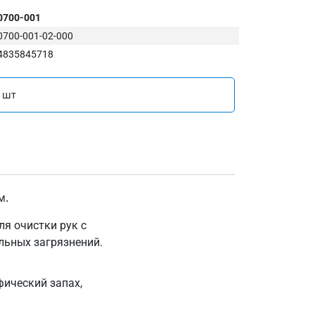
0700-001
0700-001-02-000
4835845718
 шт
м.
я очистки рук с
льных загрязнений.
фический запах,