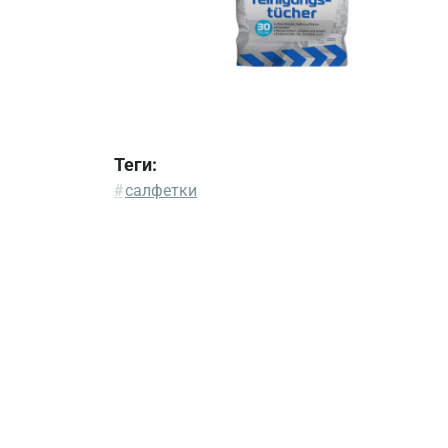
Теги:
#
салфетки