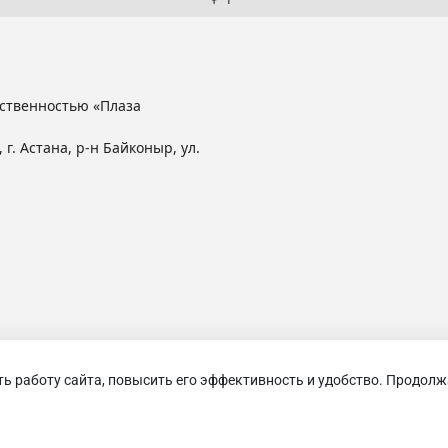
ственностью «Плаза
 г. Астана, р-н Байконыр, ул.
ть работу сайта, повысить его эффективность и удобство. Продолж
анные
0
Сравнение
0
Просмотренные
0
К