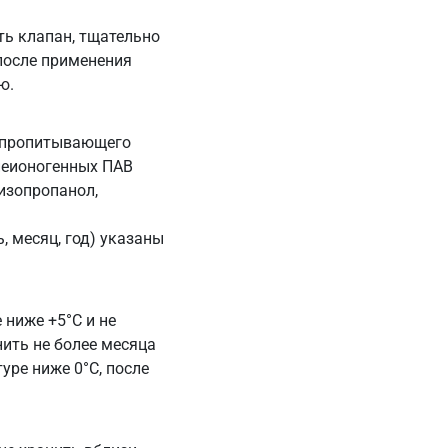
ть клапан, тщательно
после применения
ю.
в пропитывающего
неионогенных ПАВ
изопропанол,
, месяц, год) указаны
 ниже +5°С и не
ить не более месяца
уре ниже 0°С, после