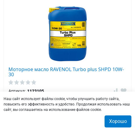
Моторное масло RAVENOL Turbo plus SHPD 10W-
30
Артикул:
1123105
Наш сайт использует файлы cookie, чтобы улучшить работу сайта,
Моторное масло класса SHPD для смешанного
повысить его эффективность и удобство. Продолжая использовать наш
автопарка. Предназначено для использования
сайт, вы соглашаетесь на использование файлов cookie.
дизельных и бензиновых двигателей также с
турбонаддувом. Гарантирует удлиненный интервал
Хорошо
замены.
0
0
0
0
В наличии