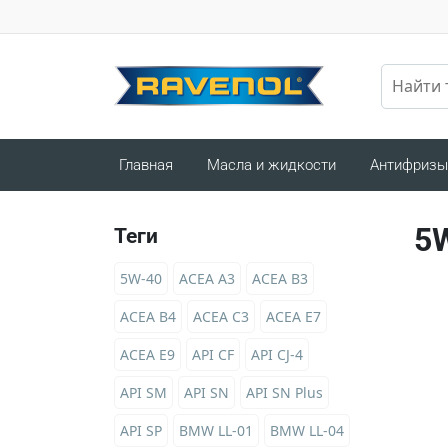
Главная
Масла и жидкости
Антифризы
5
Теги
5W-40
ACEA A3
ACEA B3
ACEA B4
ACEA C3
ACEA E7
ACEA E9
API CF
API CJ-4
API SM
API SN
API SN Plus
API SP
BMW LL-01
BMW LL-04