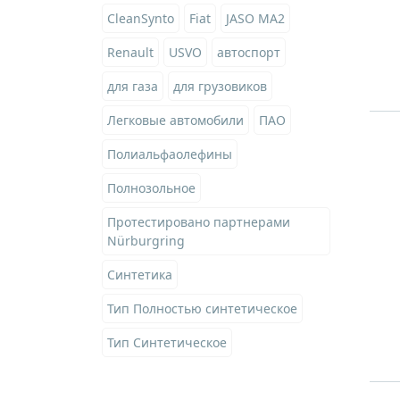
CleanSynto
Fiat
JASO MA2
Renault
USVO
автоспорт
для газа
для грузовиков
Легковые автомобили
ПАО
Полиальфаолефины
Полнозольное
Протестировано партнерами
Nürburgring
Синтетика
Тип Полностью синтетическое
Тип Синтетическое