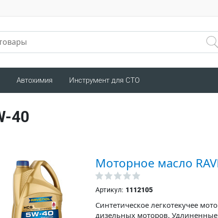
Автохимия
Инструмент для СТО
W-40
Моторное масло RAV
Артикул:
1112105
Синтетическое легкотекучее мот
дизельных моторов. Удлиненные