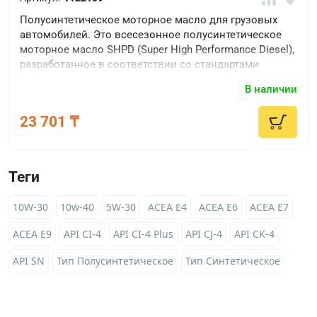
Полусинтетическое моторное масло для грузовых
автомобилей. Это всесезонное полусинтетическое
моторное масло SHPD (Super High Performance Diesel),
разработанное в соответствии со стандартами
выбросов выхлопных газов Euro V и Euro VI и
В наличии
используемое в дизельных двигателях коммерческих
автомобилей повышенной мощности.
23 701 ₸
Теги
10W-30
10w-40
5W-30
ACEA E4
ACEA E6
ACEA E7
ACEA E9
API CI-4
API CI-4 Plus
API CJ-4
API CK-4
API SN
Тип Полусинтетическое
Тип Синтетическое