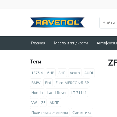
Главная
Масла и жидкости
Антифризы
Z
Теги
1375.4
6HP
8HP
Acura
AUDI
BMW
Fiat
Ford MERCON® SP
Honda
Land Rover
LT 71141
VW
ZF
АКПП
Полиальфаолефины
Синтетика