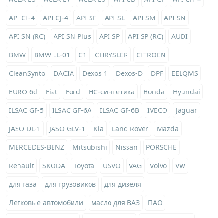
API CI-4
API CJ-4
API SF
API SL
API SM
API SN
API SN (RC)
API SN Plus
API SP
API SP (RC)
AUDI
BMW
BMW LL-01
C1
CHRYSLER
CITROEN
CleanSynto
DACIA
Dexos 1
Dexos-D
DPF
EELQMS
EURO 6d
Fiat
Ford
HC-синтетика
Honda
Hyundai
ILSAC GF-5
ILSAC GF-6A
ILSAC GF-6B
IVECO
Jaguar
JASO DL-1
JASO GLV-1
Kia
Land Rover
Mazda
MERCEDES-BENZ
Mitsubishi
Nissan
PORSCHE
Renault
SKODA
Toyota
USVO
VAG
Volvo
VW
для газа
для грузовиков
для дизеля
Легковые автомобили
масло для ВАЗ
ПАО