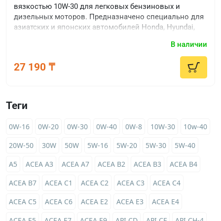
вязкостью 10W-30 для легковых бензиновых и
дизельных моторов. Предназначено специально для
азиатских и японских автомобилей Honda, Hyundai,
Kia, Mazda, Mitsubishi, Nissan, Subaru, Suzuki, Toyota,
В наличии
SsangYong, Daihatsu, Daewoo.
27 190 ₸
Теги
0W-16
0W-20
0W-30
0W-40
0W-8
10W-30
10w-40
20W-50
30W
50W
5W-16
5W-20
5W-30
5W-40
A5
ACEA A3
ACEA A7
ACEA B2
ACEA B3
ACEA B4
ACEA B7
ACEA C1
ACEA C2
ACEA C3
ACEA C4
ACEA C5
ACEA C6
ACEA E2
ACEA E3
ACEA E4
ACEA E5
ACEA E7
ACEA E9
API CD
API CF
API CH-4