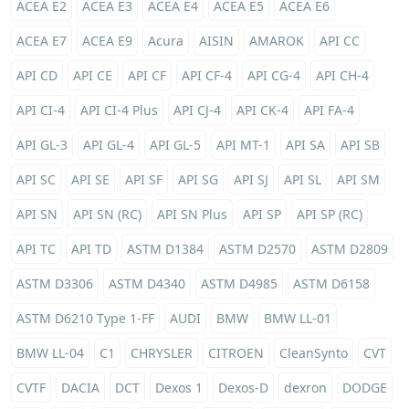
ACEA E2
ACEA E3
ACEA E4
ACEA E5
ACEA E6
ACEA E7
ACEA E9
Acura
AISIN
AMAROK
API CC
API CD
API CE
API CF
API CF-4
API CG-4
API CH-4
API CI-4
API CI-4 Plus
API CJ-4
API CK-4
API FA-4
API GL-3
API GL-4
API GL-5
API MT-1
API SA
API SB
API SC
API SE
API SF
API SG
API SJ
API SL
API SM
API SN
API SN (RC)
API SN Plus
API SP
API SP (RC)
API TC
API TD
ASTM D1384
ASTM D2570
ASTM D2809
ASTM D3306
ASTM D4340
ASTM D4985
ASTM D6158
ASTM D6210 Type 1-FF
AUDI
BMW
BMW LL-01
BMW LL-04
C1
CHRYSLER
CITROEN
CleanSynto
CVT
CVTF
DACIA
DCT
Dexos 1
Dexos-D
dexron
DODGE