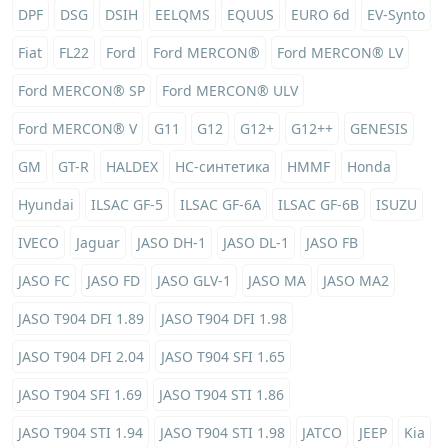
DPF
DSG
DSIH
EELQMS
EQUUS
EURO 6d
EV-Synto
Fiat
FL22
Ford
Ford MERCON®
Ford MERCON® LV
Ford MERCON® SP
Ford MERCON® ULV
Ford MERCON® V
G11
G12
G12+
G12++
GENESIS
GM
GT-R
HALDEX
HC-синтетика
HMMF
Honda
Hyundai
ILSAC GF-5
ILSAC GF-6A
ILSAC GF-6B
ISUZU
IVECO
Jaguar
JASO DH-1
JASO DL-1
JASO FB
JASO FC
JASO FD
JASO GLV-1
JASO MA
JASO MA2
JASO T904 DFI 1.89
JASO T904 DFI 1.98
JASO T904 DFI 2.04
JASO T904 SFI 1.65
JASO T904 SFI 1.69
JASO T904 STI 1.86
JASO T904 STI 1.94
JASO T904 STI 1.98
JATCO
JEEP
Kia