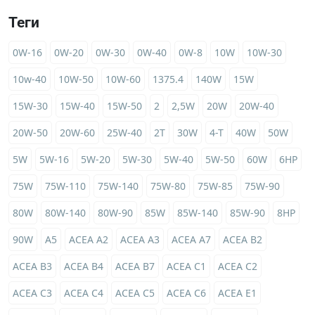
Теги
0W-16
0W-20
0W-30
0W-40
0W-8
10W
10W-30
10w-40
10W-50
10W-60
1375.4
140W
15W
15W-30
15W-40
15W-50
2
2,5W
20W
20W-40
20W-50
20W-60
25W-40
2T
30W
4-T
40W
50W
5W
5W-16
5W-20
5W-30
5W-40
5W-50
60W
6HP
75W
75W-110
75W-140
75W-80
75W-85
75W-90
80W
80W-140
80W-90
85W
85W-140
85W-90
8HP
90W
A5
ACEA A2
ACEA A3
ACEA A7
ACEA B2
ACEA B3
ACEA B4
ACEA B7
ACEA C1
ACEA C2
ACEA C3
ACEA C4
ACEA C5
ACEA C6
ACEA E1