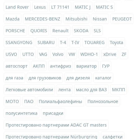
Land Rover
Lexus
LT 71141
MATIC J
MATIC S
Mazda
MERCEDES-BENZ
Mitsubishi
Nissan
PEUGEOT
PORSCHE
QUORIS
Renault
SKODA
SLS
SSANGYONG
SUBARU
T-4
T-IV
TOUAREG
Toyota
USVO
UTTO
VAG
Volvo
VW
WDHO-1
xDrive
ZF
автоспорт
АКПП
антифриз
вариатор
ГУР
для газа
для грузовиков
для дизеля
каталог
Легковые автомобили
лента
масло для ВАЗ
МКПП
МОТО
ПАО
Полиальфаолефины
Полнозольное
полусинтетика
присадки
Протестировано партнерами ADAC GT masters
Протестировано партнерами Nürburgring
салфетки