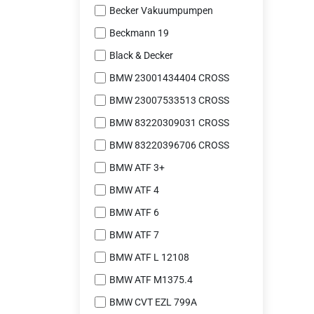
Becker Vakuumpumpen
Beckmann 19
Black & Decker
BMW 23001434404 CROSS
BMW 23007533513 CROSS
BMW 83220309031 CROSS
BMW 83220396706 CROSS
BMW ATF 3+
BMW ATF 4
BMW ATF 6
BMW ATF 7
BMW ATF L 12108
BMW ATF M1375.4
BMW CVT EZL 799A