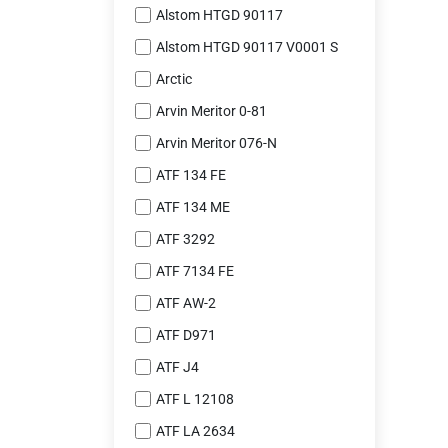
Alstom HTGD 90117
Alstom HTGD 90117 V0001 S
Arctic
Arvin Meritor 0-81
Arvin Meritor 076-N
ATF 134 FE
ATF 134 ME
ATF 3292
ATF 7134 FE
ATF AW-2
ATF D971
ATF J4
ATF L 12108
ATF LA 2634