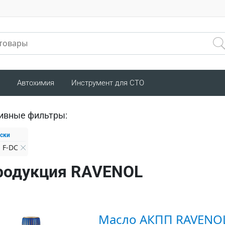
Автохимия
Инструмент для СТО
ивные фильтры:
ски
 F-DC
родукция RAVENOL
Масло АКПП RAVENOL 