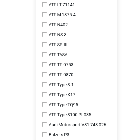
ATF LT 71141
ATF M 1375.4
ATF N402
ATF NS-3
ATF SP-III
ATF TASA
ATF TF-0753
ATF TF-0870
ATF Type 3.1
ATF Type K17
ATF Type TQ95
ATF Type 3100 PL085
Audi Motorsport V31 748 026
Balzers P3