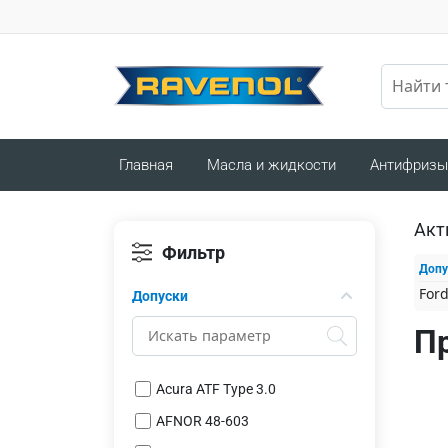
Главная
Масла и жидкости
Антифризы
Акт
Фильтр
Допу
Ford
Допуски
П
Acura ATF Type 3.0
AFNOR 48-603