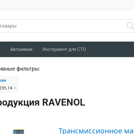
Автохимия
Инструмент для СТО
ивные фильтры:
ски
235.14
родукция RAVENOL
Трансмиссионное ма