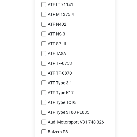
ATF LT 71141
ATF M 1375.4
ATF N402
ATF NS-3
ATF SP-III
ATF TASA
ATF TF-0753
ATF TF-0870
ATF Type 3.1
ATF Type K17
ATF Type TQ95
ATF Type 3100 PL085
Audi Motorsport V31 748 026
Balzers P3