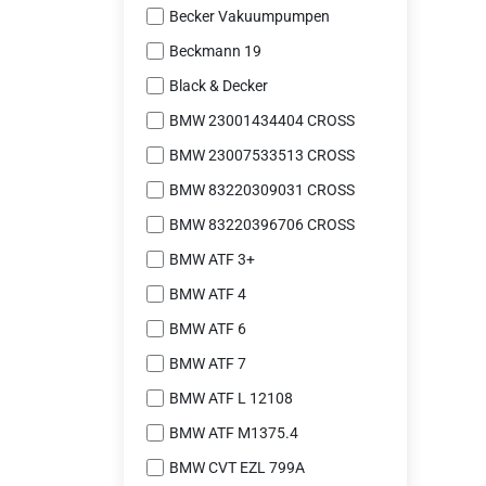
Becker Vakuumpumpen
Beckmann 19
Black & Decker
BMW 23001434404 CROSS
BMW 23007533513 CROSS
BMW 83220309031 CROSS
BMW 83220396706 CROSS
BMW ATF 3+
BMW ATF 4
BMW ATF 6
BMW ATF 7
BMW ATF L 12108
BMW ATF M1375.4
BMW CVT EZL 799A