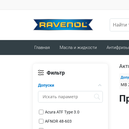
Главная
Масла и жидкости
Антифризы
Акт
Фильтр
Допу
MB 
Допуски
П
Acura ATF Type 3.0
AFNOR 48-603