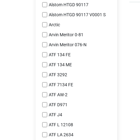
Alstom HTGD 90117
Alstom HTGD 90117 V0001 S
Arctic
Arvin Meritor 0-81
Arvin Meritor 076-N
ATF 134 FE
ATF 134 ME
ATF 3292
ATF 7134 FE
ATF AW-2
ATF D971
ATF J4
ATF L 12108
ATF LA 2634