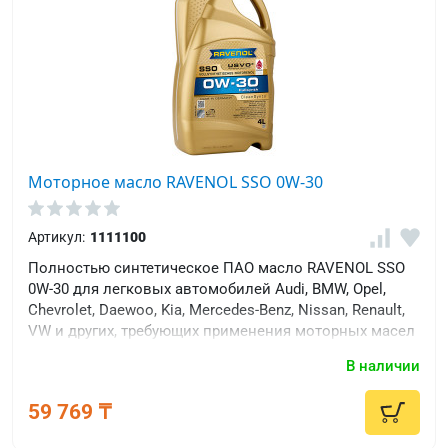
Моторное масло RAVENOL SSO 0W-30
Артикул:
1111100
Полностью синтетическое ПАО масло RAVENOL SSO
0W-30 для легковых автомобилей Audi, BMW, Opel,
Chevrolet, Daewoo, Kia, Mercedes-Benz, Nissan, Renault,
VW и других, требующих применения моторных масел
с высоким щелочным числом и вязкостью SAE 0W-30
В наличии
и уровнем качества ACEA A3/B4.
59 769 ₸